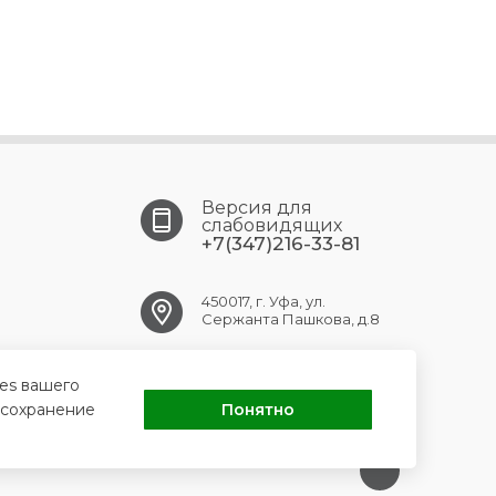
Версия для
слабовидящих
+7(347)216-33-81
450017, г. Уфа, ул.
Сержанта Пашкова, д.8
ufa.gb9@doctorrb.ru
ies вашего
 сохранение
Понятно