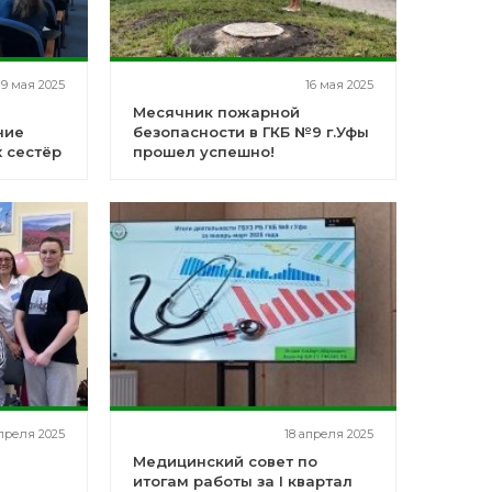
19 мая 2025
16 мая 2025
Месячник пожарной
ние
безопасности в ГКБ №9 г.Уфы
 сестёр
прошел успешно!
о
преля 2025
18 апреля 2025
Медицинский совет по
итогам работы за I квартал