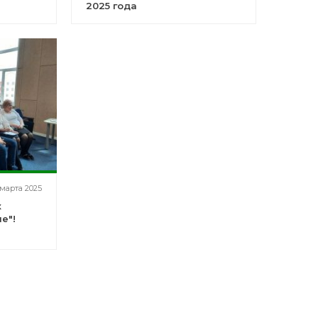
2025 года
 марта 2025
к
е"!