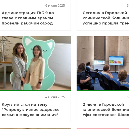
6 июня 2025
5
Администрация ГКБ 9 во
Сегодня в Городской
главе с главным врачом
клинической больни
провели рабочий обход
успешно прошла тре
структурных подразделений
по эвакуации персон
пациентов
4 июня 2025
3
Круглый стол на тему
2 июня в Городской
"Репродуктивное здоровье
клинической больни
семьи в фокусе внимания"
Уфы состоялась Шко
диабета!