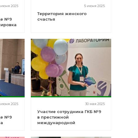
 июня 2025
5 июня 2025
Территория женского
це №9
счастья
нировка
ала и
 июня 2025
30 мая 2025
Участие сотрудника ГКБ №9
це №9
в престижной
ла
международной
конференции