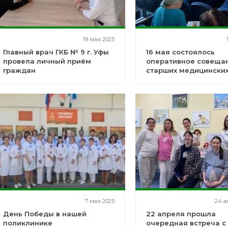
19 мая 2025
Главный врач ГКБ № 9 г. Уфы
16 мая состоялось
провела личный приём
оперативное совеща
граждан
старших медицинских
и фельдшеров нашег
учреждения
7 мая 2025
24 а
День Победы в нашей
22 апреля прошла
поликлинике
очередная встреча с