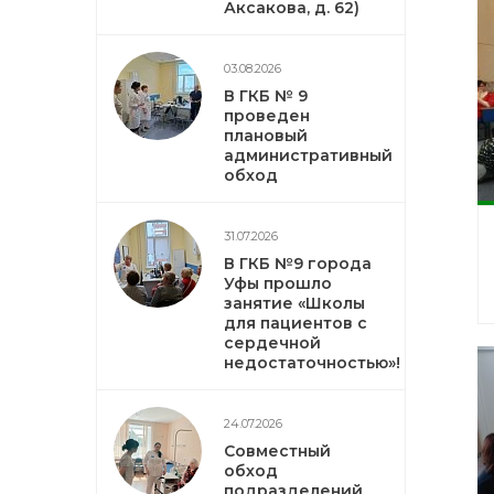
Аксакова, д. 62)
03.08.2026
В ГКБ № 9
проведен
плановый
административный
обход
31.07.2026
В ГКБ №9 города
Уфы прошло
занятие «Школы
для пациентов с
сердечной
недостаточностью»!
24.07.2026
Совместный
обход
подразделений