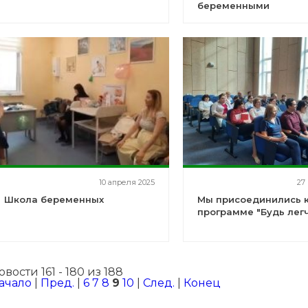
беременными
10 апреля 2025
27
Школа беременных
Мы присоединились 
программе "Будь легч
овости 161 - 180 из 188
ачало
|
Пред.
|
6
7
8
9
10
|
След.
|
Конец