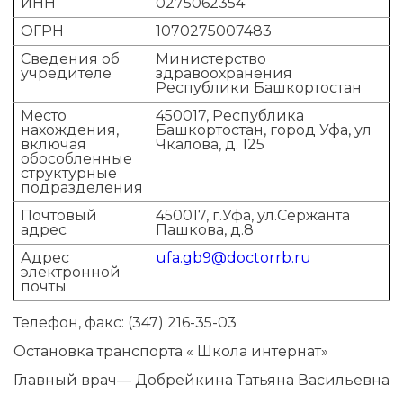
ИНН
0275062354
ОГРН
1070275007483
Сведения об
Министерство
учредителе
здравоохранения
Республики Башкортостан
Место
450017, Республика
нахождения,
Башкортостан, город Уфа, ул
включая
Чкалова, д. 125
обособленные
структурные
подразделения
Почтовый
450017, г.Уфа, ул.Сержанта
адрес
Пашкова, д.8
Адрес
ufa.gb9@doctorrb.ru
электронной
почты
Телефон, факс: (347) 216-35-03
Остановка транспорта « Школа интернат»
Главный врач— Добрейкина Татьяна Васильевна