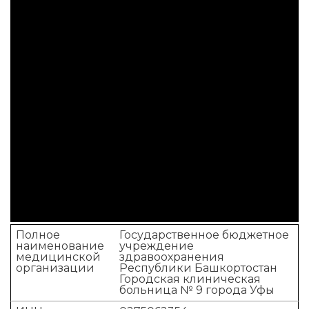
Полное
Государственное бюджетное
наименование
учреждение
медицинской
здравоохранения
организации
Республики Башкортостан
Городская клиническая
больница № 9 города Уфы