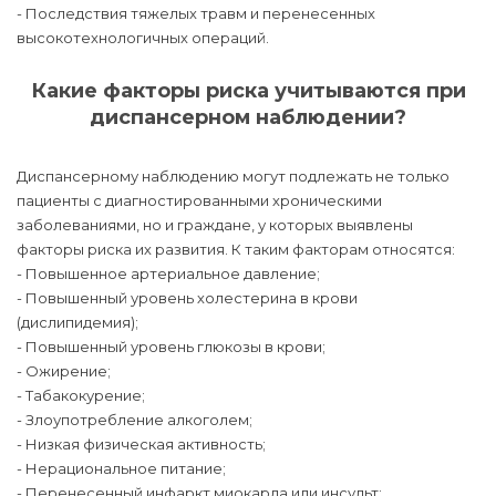
- Последствия тяжелых травм и перенесенных
высокотехнологичных операций.
Какие факторы риска учитываются при
диспансерном наблюдении?
Диспансерному наблюдению могут подлежать не только
пациенты с диагностированными хроническими
заболеваниями, но и граждане, у которых выявлены
факторы риска их развития. К таким факторам относятся:
- Повышенное артериальное давление;
- Повышенный уровень холестерина в крови
(дислипидемия);
- Повышенный уровень глюкозы в крови;
- Ожирение;
- Табакокурение;
- Злоупотребление алкоголем;
- Низкая физическая активность;
- Нерациональное питание;
- Перенесенный инфаркт миокарда или инсульт;