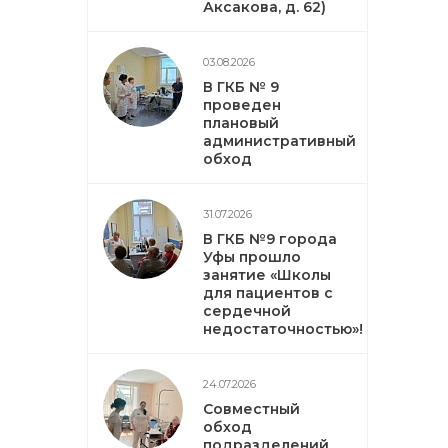
Аксакова, д. 62)
03.08.2026
В ГКБ № 9
проведен
плановый
административный
обход
31.07.2026
В ГКБ №9 города
Уфы прошло
занятие «Школы
для пациентов с
сердечной
недостаточностью»!
24.07.2026
Совместный
обход
подразделений