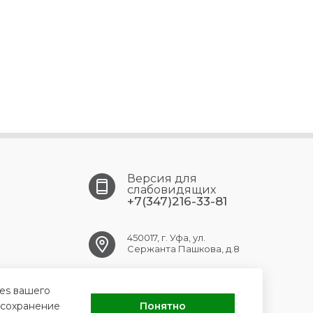
Версия для
слабовидящих
+7(347)216-33-81
450017, г. Уфа, ул.
Сержанта Пашкова, д.8
ufa.gb9@doctorrb.ru
ies вашего
 сохранение
Понятно