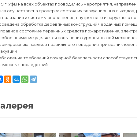
9 г. Уфы на всех объектах проводились мероприятия, направле
ыла осуществлена проверка состояния эвакуационных выходов,
игнализации и системы оповещения, внутреннего и наружного п
роведена обработка деревянных конструкций чердачных помещ
справное состояние первичных средств пожаротушения, электр
собое внимание уделяется повышению уровня знаний медицинск
ормированию навыков правильного поведения при возникновени
вакуации
облюдение требований пожарной безопасности способствует сн
озможных последствий
Галерея