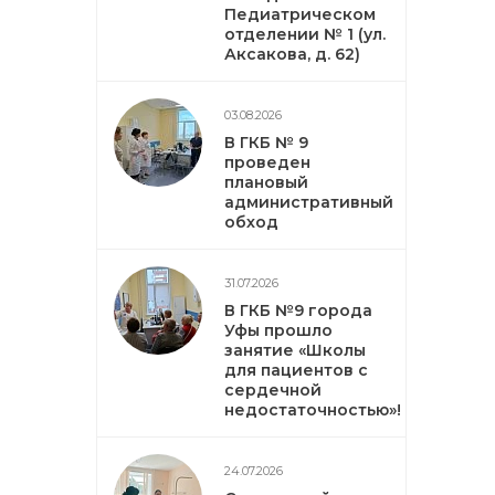
Педиатрическом
отделении № 1 (ул.
Аксакова, д. 62)
03.08.2026
В ГКБ № 9
проведен
плановый
административный
обход
31.07.2026
В ГКБ №9 города
Уфы прошло
занятие «Школы
для пациентов с
сердечной
недостаточностью»!
24.07.2026