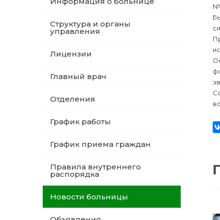
Информация о больнице
№ 
Б
Структура и органы
с
управления
П
и
Лицензии
О
ф
Главный врач
э
С
Отделения
в
График работы
График приема граждан
Правила внутреннего
распорядка
Новости больницы
Объявления