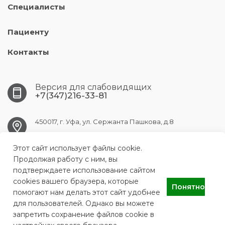
Специалисты
Пациенту
Контакты
Версия для слабовидящих
+7(347)216-33-81
450017, г. Уфа, ул. Сержанта Пашкова, д.8
Этот сайт использует файлы cookie.
ufa.gb9@doctorrb.ru
Продолжая работу с ним, вы
подтверждаете использование сайтом
cookies вашего браузера, которые
Понятно
ГБУЗ РБ Городская клиническая больница №9 города Уфы
помогают нам делать этот сайт удобнее
для пользователей. Однако вы можете
запретить сохранение файлов cookie в