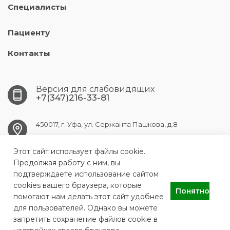
Специалисты
Пациенту
Контакты
Версия для слабовидящих
+7(347)216-33-81
450017, г. Уфа, ул. Сержанта Пашкова, д.8
Этот сайт использует файлы cookie.
ufa.gb9@doctorrb.ru
Продолжая работу с ним, вы
подтверждаете использование сайтом
cookies вашего браузера, которые
Понятно
ГБУЗ РБ Городская клиническая больница №9 города Уфы
помогают нам делать этот сайт удобнее
для пользователей. Однако вы можете
запретить сохранение файлов cookie в