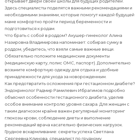
открывает двери своей школы для будущих родителей.
Здесь специалисты поделятся важными рекомендациями и
необходимыми знаниями, которые помогут каждой будущей
маме комфортно пройти период беременности и
подготовиться к родам.
Что брать с собой в роддом? Акушер-гинеколог Алина
Назировна Владимирова напоминает: собирая сумку в
роддом, убедитесь, что взяли самые важные вещи.
Обязательно положите медицинские документы
(медицинскую карту, полис ОМС, паспорт). Дополнительно
возьмите комфортную одежду для отдыха и удобные
принадлежности для ухода за новорожденным.
Как предотвратить осложнения при гестационном диабете?
Эндокринолог Радмир Рамилевич Ибрагимов подробно
объяснил особенности гестационного диабета, уделив
особое внимание контролю уровня сахара. Для женщин с
таким диагнозом крайне важен регулярный мониторинг
глюкозы крови, соблюдение диеты и выполнение
рекомендаций врача касательно физических нагрузок.
Грудное вскармливание: секреты успеха Светлана
Сергеевна Клинова, специалист по грудному