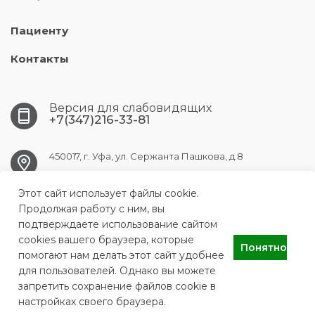
Пациенту
Контакты
Версия для слабовидящих
+7(347)216-33-81
450017, г. Уфа, ул. Сержанта Пашкова, д.8
Этот сайт использует файлы cookie.
ufa.gb9@doctorrb.ru
Продолжая работу с ним, вы
подтверждаете использование сайтом
cookies вашего браузера, которые
Понятно
ГБУЗ РБ Городская клиническая больница №9 города Уфы
помогают нам делать этот сайт удобнее
для пользователей. Однако вы можете
запретить сохранение файлов cookie в
настройках своего браузера.