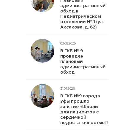
Плановый
административный
обход в
Педиатрическом
отделении № 1 (ул.
Аксакова, д. 62)
03.08.2026
В ГКБ № 9
проведен
плановый
административный
обход
31.07.2026
В ГКБ №9 города
Уфы прошло
занятие «Школы
для пациентов с
сердечной
недостаточностью»!