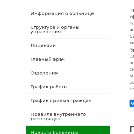
В 
Информация о больнице
У
14
Структура и органы
и
управления
С
Хв
Лицензии
Г
Ц
Главный врач
оп
ск
Отделения
Мы
о
График работы
Б
График приема граждан
Правила внутреннего
распорядка
Новости больницы