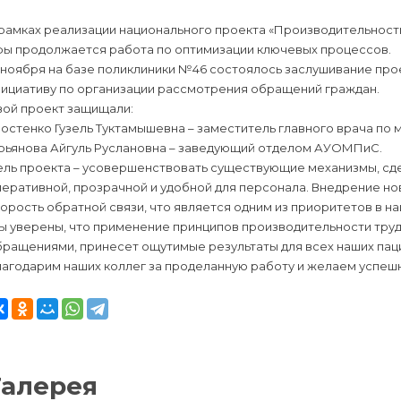
рамках реализации национального проекта «Производительность
фы продолжается работа по оптимизации ключевых процессов.
 ноября на базе поликлиники №46 состоялось заслушивание про
нициативу по организации рассмотрения обращений граждан.
вой проект защищали:
остенко Гузель Туктамышевна – заместитель главного врача по 
урьянова Айгуль Руслановна – заведующий отделом АУОМПиС.
ель проекта – усовершенствовать существующие механизмы, сд
еративной, прозрачной и удобной для персонала. Внедрение но
орость обратной связи, что является одним из приоритетов в н
 уверены, что применение принципов производительности труда
бращениями, принесет ощутимые результаты для всех наших пац
лагодарим наших коллег за проделанную работу и желаем успеш
Галерея