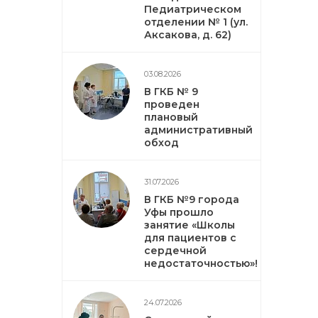
Педиатрическом
отделении № 1 (ул.
Аксакова, д. 62)
03.08.2026
В ГКБ № 9
проведен
плановый
административный
обход
31.07.2026
В ГКБ №9 города
Уфы прошло
занятие «Школы
для пациентов с
сердечной
недостаточностью»!
24.07.2026