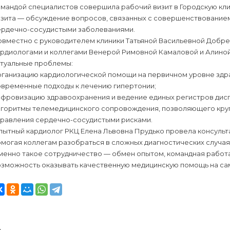
мандой специалистов совершила рабочий визит в Городскую кли
изита — обсуждение вопросов, связанных с совершенствование
ердечно-сосудистыми заболеваниями.
овместно с руководителем клиники Татьяной Васильевной Добре
ардиологами и коллегами Венерой Римовной Камаловой и Алиной
ктуальные проблемы:
рганизацию кардиологической помощи на первичном уровне здр
овременные подходы к лечению гипертонии;
ифровизацию здравоохранения и ведение единых регистров дис
лгоритмы телемедицинского сопровождения, позволяющего круг
правления сердечно-сосудистыми рисками.
ытный кардиолог РКЦ Елена Львовна Прудько провела консульта
могая коллегам разобраться в сложных диагностических случая
менно такое сотрудничество — обмен опытом, командная работ
озможность оказывать качественную медицинскую помощь на са