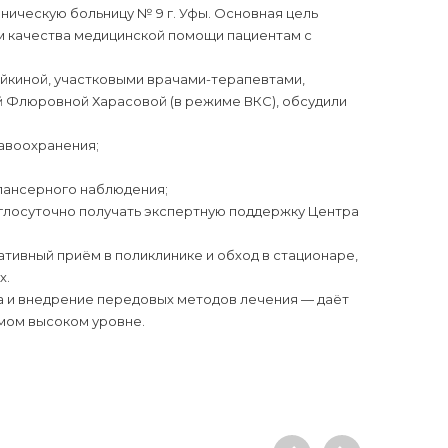
ническую больницу № 9 г. Уфы. Основная цель
м качества медицинской помощи пациентам с
йкиной, участковыми врачами-терапевтами,
 Флюровной Харасовой (в режиме ВКС), обсудили
авоохранения;
пансерного наблюдения;
лосуточно получать экспертную поддержку Центра
тивный приём в поликлинике и обход в стационаре,
х.
а и внедрение передовых методов лечения — даёт
мом высоком уровне.