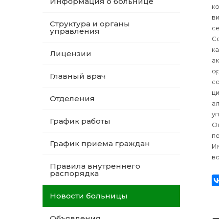
Информация о больнице
ко
в
Структура и органы
с
управления
С
к
Лицензии
а
о
Главный врач
с
ц
Отделения
а
у
График работы
Оп
по
График приема граждан
И
в
Правила внутреннего
распорядка
Новости больницы
Объявления