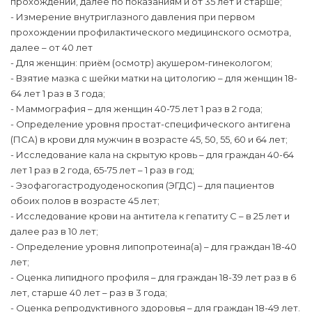
прохождении, далее по показаниям и от 35 лет и старше;
- Измерение внутриглазного давления при первом
прохождении профилактического медицинского осмотра,
далее – от 40 лет
- Для женщин: приём (осмотр) акушером-гинекологом;
- Взятие мазка с шейки матки на цитологию – для женщин 18-
64 лет 1 раз в 3 года;
- Маммография – для женщин 40-75 лет 1 раз в 2 года;
- Определение уровня простат-специфического антигена
(ПСА) в крови для мужчин в возрасте 45, 50, 55, 60 и 64 лет;
- Исследование кала на скрытую кровь – для граждан 40-64
лет 1 раз в 2 года, 65-75 лет – 1 раз в год;
- Эзофагогастродуоденоскопия (ЭГДС) – для пациентов
обоих полов в возрасте 45 лет;
- Исследование крови на антитела к гепатиту C – в 25 лет и
далее раз в 10 лет;
- Определение уровня липопротеина(а) – для граждан 18-40
лет;
- Оценка липидного профиля – для граждан 18-39 лет раз в 6
лет, старше 40 лет – раз в 3 года;
- Оценка репродуктивного здоровья – для граждан 18-49 лет.