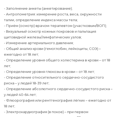
- Заполнение анкеты (анкетирование);
- Антропометрия: измерение роста, веса, окружности
талии, определение индекса массы тела;
- Приём (осмотр) врачом-терапевтом (участковым/ВОП);
- Визуальный осмотр кожных покровов и пальпация
щитовидной железы/лимфатических узлов;
- Измерение артериального давления;
- Общий анализ крови (гемоглобин, лейкоциты, СОЭ) –
ежегодно от 18 лет;
- Определение уровня общего холестерина в крови – от 18
лет;
- Определение уровня глюкозы в крови – от 18 лет;
- Определение относительного сердечно-сосудистого
риска – у людей 18-39 лет;
- Определение абсолютного сердечно-сосудистого риска –
у людей 40-64 лет;
- Флюорография или рентгенография лёгких – ежегодно от
18 лет;
- Электрокардиография (в покое) – при первом