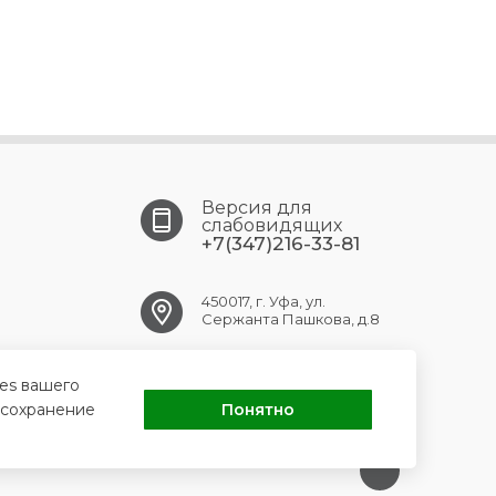
Версия для
слабовидящих
+7(347)216-33-81
450017, г. Уфа, ул.
Сержанта Пашкова, д.8
ufa.gb9@doctorrb.ru
ies вашего
 сохранение
Понятно