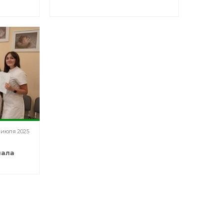
 помощи
ьной
 июля 2025
нала