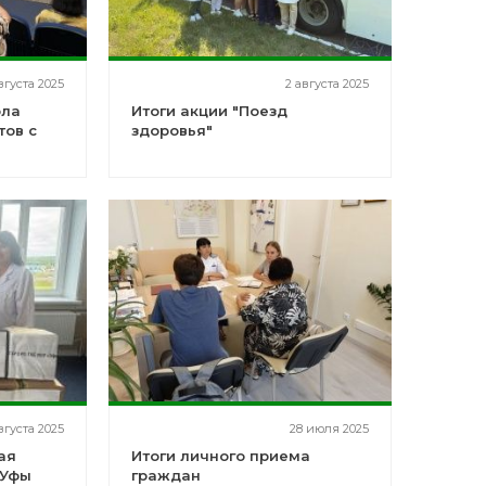
вгуста 2025
2 августа 2025
ола
Итоги акции "Поезд
тов с
здоровья"
вгуста 2025
28 июля 2025
ая
Итоги личного приема
 Уфы
граждан