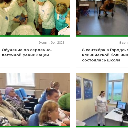
9 сентября 2025
8 сен
Обучение по сердечно-
8 сентября в Городск
легочной реанимации
клинической больни
состоялась школа
беременных