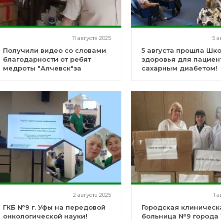
11 августа 2025
5 а
Получили видео со словами
5 августа прошла Шк
благодарности от ребят
здоровья для пациен
медроты "Алчевск"за
сахарным диабетом!
гуманитарную помощь
2 августа 2025
1 а
ГКБ №9 г. Уфы на передовой
Городская клиническ
онкологической науки!
больница №9 города