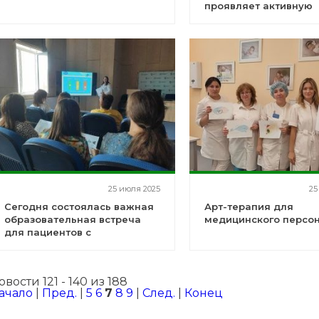
проявляет активную
позицию в оказание
участникам специал
военной операции
25 июля 2025
25
Сегодня состоялась важная
Арт-терапия для
образовательная встреча
медицинского персо
для пациентов с
бронхиальной астмой
овости 121 - 140 из 188
ачало
|
Пред.
|
5
6
7
8
9
|
След.
|
Конец