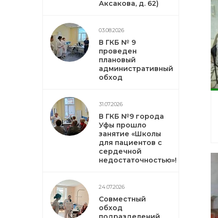
Аксакова, д. 62)
03.08.2026
В ГКБ № 9
проведен
плановый
административный
обход
31.07.2026
В ГКБ №9 города
Уфы прошло
занятие «Школы
для пациентов с
сердечной
недостаточностью»!
24.07.2026
Совместный
обход
подразделений