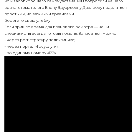
но и залог хорошего самочувствия. Мы попросили нашего
врача-стоматолога Елену Эдуардовну Давлееву поделиться
простыми, но важными правилами.
Берегите свою улыбку!
Если пришло время для планового осмотра — наши
специалисты всегда готовы помочь. Записаться можно:
- через регистратуру поликлиники;
- через портал «Госуслуги»;
- по единому номеру «122».